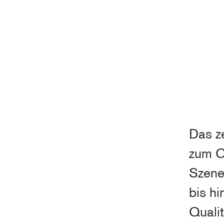
Das z
zum C
Szene
bis h
Qualit